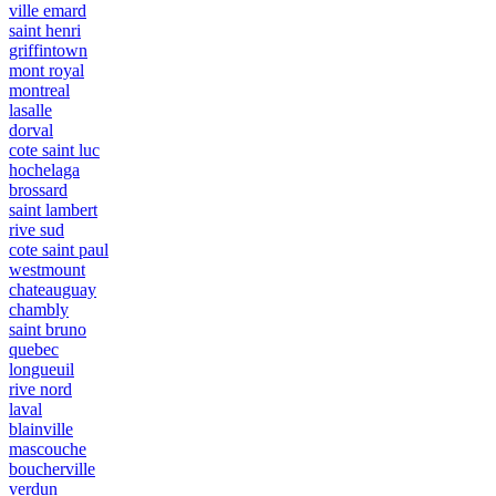
ville emard
saint henri
griffintown
mont royal
montreal
lasalle
dorval
cote saint luc
hochelaga
brossard
saint lambert
rive sud
cote saint paul
westmount
chateauguay
chambly
saint bruno
quebec
longueuil
rive nord
laval
blainville
mascouche
boucherville
verdun