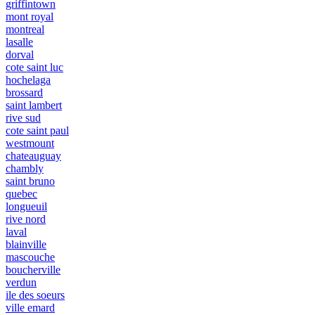
griffintown
mont royal
montreal
lasalle
dorval
cote saint luc
hochelaga
brossard
saint lambert
rive sud
cote saint paul
westmount
chateauguay
chambly
saint bruno
quebec
longueuil
rive nord
laval
blainville
mascouche
boucherville
verdun
ile des soeurs
ville emard