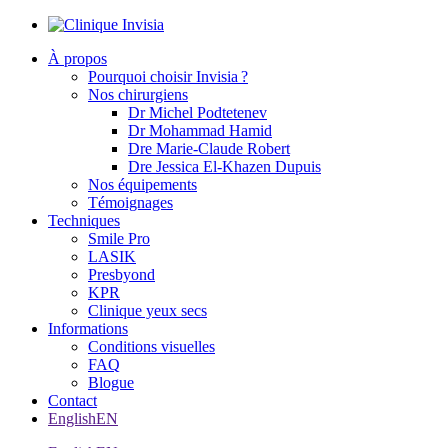
À propos
Pourquoi choisir Invisia ?
Nos chirurgiens
Dr Michel Podtetenev
Dr Mohammad Hamid
Dre Marie-Claude Robert
Dre Jessica El-Khazen Dupuis
Nos équipements
Témoignages
Techniques
Smile Pro
LASIK
Presbyond
KPR
Clinique yeux secs
Informations
Conditions visuelles
FAQ
Blogue
Contact
English
EN