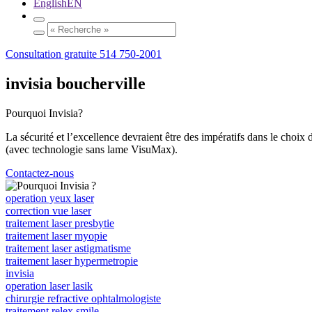
English
EN
Consultation gratuite
514 750-2001
invisia boucherville
Pourquoi
Invisia?
La sécurité et l’excellence devraient être des impératifs dans le choi
(avec technologie sans lame VisuMax).
Contactez-nous
operation yeux laser
correction vue laser
traitement laser presbytie
traitement laser myopie
traitement laser astigmatisme
traitement laser hypermetropie
invisia
operation laser lasik
chirurgie refractive ophtalmologiste
traitement relex smile