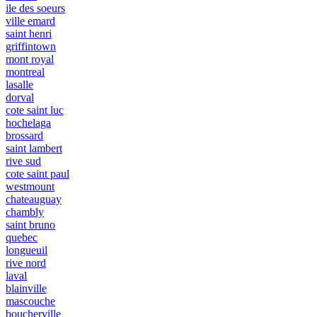
ile des soeurs
ville emard
saint henri
griffintown
mont royal
montreal
lasalle
dorval
cote saint luc
hochelaga
brossard
saint lambert
rive sud
cote saint paul
westmount
chateauguay
chambly
saint bruno
quebec
longueuil
rive nord
laval
blainville
mascouche
boucherville