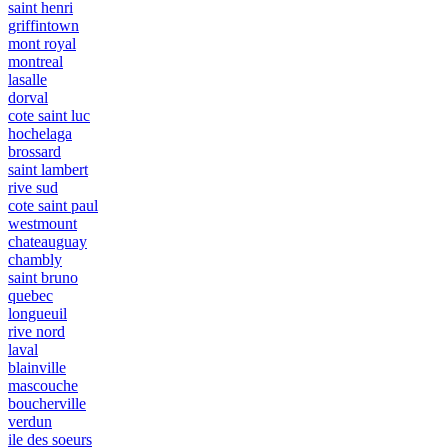
saint henri
griffintown
mont royal
montreal
lasalle
dorval
cote saint luc
hochelaga
brossard
saint lambert
rive sud
cote saint paul
westmount
chateauguay
chambly
saint bruno
quebec
longueuil
rive nord
laval
blainville
mascouche
boucherville
verdun
ile des soeurs