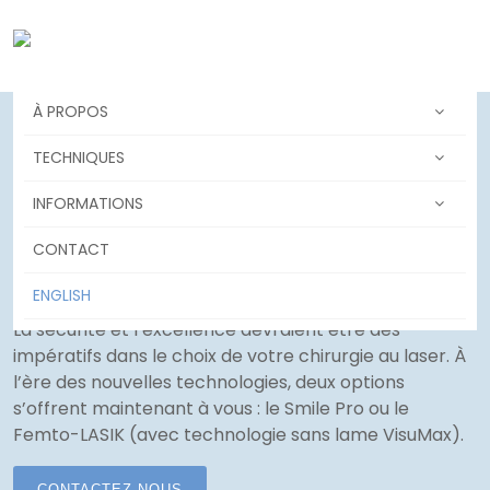
À PROPOS
traitement relex smile
TECHNIQUES
griffintown
INFORMATIONS
CONTACT
Pourquoi
Invisia?
ENGLISH
La sécurité et l’excellence devraient être des
impératifs dans le choix de votre chirurgie au laser. À
l’ère des nouvelles technologies, deux options
s’offrent maintenant à vous : le Smile Pro ou le
Femto-LASIK (avec technologie sans lame VisuMax).
CONTACTEZ-NOUS