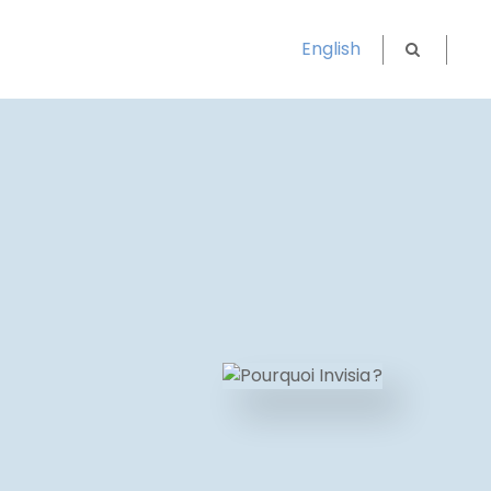
T
English