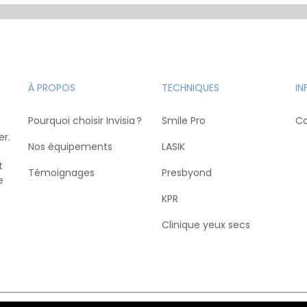
À PROPOS
TECHNIQUES
IN
Pourquoi choisir Invisia ?
Smile Pro
Co
er.
Nos équipements
LASIK
t
Témoignages
Presbyond
e
KPR
Clinique yeux secs